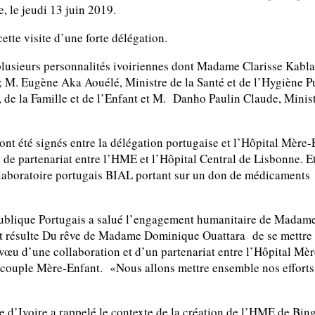
, le jeudi 13 juin 2019.
ette visite d’une forte délégation.
plusieurs personnalités ivoiriennes dont Madame Clarisse Kabl
 M. Eugène Aka Aouélé, Ministre de la Santé et de l’Hygiène P
e la Famille et de l’Enfant et M. Danho Paulin Claude, Minist
t été signés entre la délégation portugaise et l’Hôpital Mère-
 de partenariat entre l’HME et l’Hôpital Central de Lisbonne. E
aboratoire portugais BIAL portant sur un don de médicaments
ublique Portugais a salué l’engagement humanitaire de Madam
t résulte Du rêve de Madame Dominique Ouattara de se mettre
e vœu d’une collaboration et d’un partenariat entre l’Hôpital Mè
 couple Mère-Enfant. «Nous allons mettre ensemble nos efforts »
Ivoire a rappelé le contexte de la création de l’HME de Bing