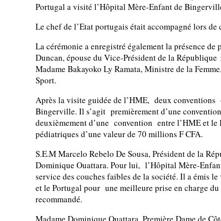
Portugal a visité l’Hôpital Mère-Enfant de Bingerville
Le chef de l’Etat portugais était accompagné lors de c
La cérémonie a enregistré également la présence de 
Duncan, épouse du Vice-Président de la République ;
Madame Bakayoko Ly Ramata, Ministre de la Femme, d
Sport.
Après la visite guidée de l’HME, deux conventions on
Bingerville. Il s’agit premièrement d’une convention
deuxièmement d’une convention entre l’HME et le l
pédiatriques d’une valeur de 70 millions F CFA.
S.E.M Marcelo Rebelo De Sousa, Président de la Rép
Dominique Ouattara. Pour lui, l’Hôpital Mère-Enfan
service des couches faibles de la société. Il a émis l
et le Portugal pour une meilleure prise en charge du
recommandé.
Madame Dominique Ouattara, Première Dame de Côte d’