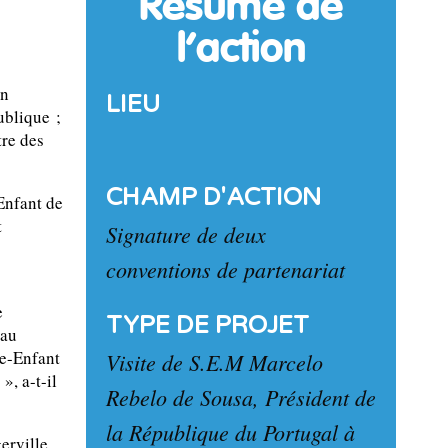
Résumé de
l’action
an
LIEU
ublique ;
re des
CHAMP D'ACTION
Enfant de
t
Signature de deux
conventions de partenariat
e
TYPE DE PROJET
 au
re-Enfant
Visite de S.E.M Marcelo
, a-t-il
Rebelo de Sousa, Président de
la République du Portugal à
erville.